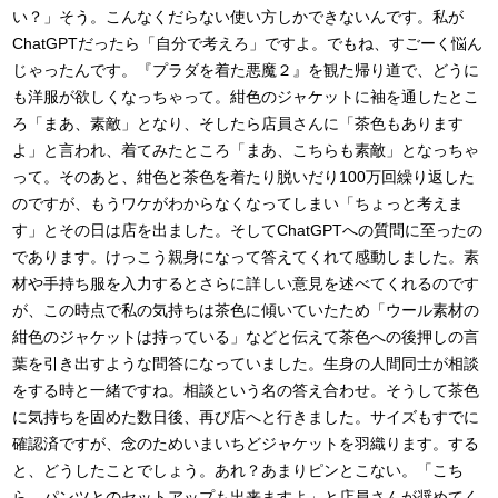
い？」そう。こんなくだらない使い方しかできないんです。私が
ChatGPTだったら「自分で考えろ」ですよ。でもね、すごーく悩ん
じゃったんです。『プラダを着た悪魔２』を観た帰り道で、どうに
も洋服が欲しくなっちゃって。紺色のジャケットに袖を通したとこ
ろ「まあ、素敵」となり、そしたら店員さんに「茶色もあります
よ」と言われ、着てみたところ「まあ、こちらも素敵」となっちゃ
って。そのあと、紺色と茶色を着たり脱いだり100万回繰り返した
のですが、もうワケがわからなくなってしまい「ちょっと考えま
す」とその日は店を出ました。そしてChatGPTへの質問に至ったの
であります。けっこう親身になって答えてくれて感動しました。素
材や手持ち服を入力するとさらに詳しい意見を述べてくれるのです
が、この時点で私の気持ちは茶色に傾いていたため「ウール素材の
紺色のジャケットは持っている」などと伝えて茶色への後押しの言
葉を引き出すような問答になっていました。生身の人間同士が相談
をする時と一緒ですね。相談という名の答え合わせ。そうして茶色
に気持ちを固めた数日後、再び店へと行きました。サイズもすでに
確認済ですが、念のためいまいちどジャケットを羽織ります。する
と、どうしたことでしょう。あれ？あまりピンとこない。「こち
ら、パンツとのセットアップも出来ますよ」と店員さんが奨めてく