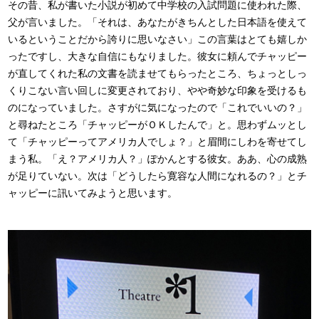
その昔、私が書いた小説が初めて中学校の入試問題に使われた際、
父が言いました。「それは、あなたがきちんとした日本語を使えて
いるということだから誇りに思いなさい」この言葉はとても嬉しか
ったですし、大きな自信にもなりました。彼女に頼んでチャッピー
が直してくれた私の文書を読ませてもらったところ、ちょっとしっ
くりこない言い回しに変更されており、やや奇妙な印象を受けるも
のになっていました。さすがに気になったので「これでいいの？」
と尋ねたところ「チャッピーがＯＫしたんで」と。思わずムッとし
て「チャッピーってアメリカ人でしょ？」と眉間にしわを寄せてし
まう私。「え？アメリカ人？」ぽかんとする彼女。ああ、心の成熟
が足りていない。次は「どうしたら寛容な人間になれるの？」とチ
ャッピーに訊いてみようと思います。