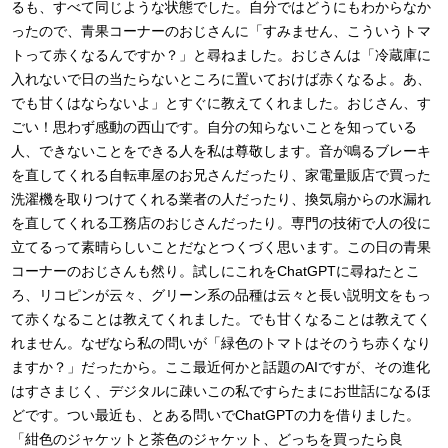
るも、すべて同じような状態でした。自分ではどうにもわからなか
ったので、青果コーナーのおじさんに「すみません、こういうトマ
トって赤くなるんですか？」と尋ねました。おじさんは「冷蔵庫に
入れないで日の当たらないところに置いておけば赤くなるよ。あ、
でも甘くはならないよ」とすぐに教えてくれました。おじさん、す
ごい！思わず感動の西山です。自分の知らないことを知っている
人、できないことをできる人を私は尊敬します。音が鳴るブレーキ
を直してくれる自転車屋のお兄さんだったり、家電量販店で買った
洗濯機を取りつけてくれる業者の人だったり、換気扇からの水漏れ
を直してくれる工務店のおじさんだったり。専門の技術で人の役に
立てるって素晴らしいことだなとつくづく思います。この日の青果
コーナーのおじさんも然り。試しにこれをChatGPTに尋ねたとこ
ろ、リコピンが云々、グリーン系の品種は云々と長い説明文をもっ
て赤くなることは教えてくれました。でも甘くなることは教えてく
れません。なぜなら私の問いが「緑色のトマトはそのうち赤くなり
ますか？」だったから。ここ最近何かと話題のAIですが、その進化
はすさまじく、デジタルに疎いこの私ですらたまにお世話になるほ
どです。つい最近も、とある問いでChatGPTの力を借りました。
「紺色のジャケットと茶色のジャケット、どっちを買ったら良