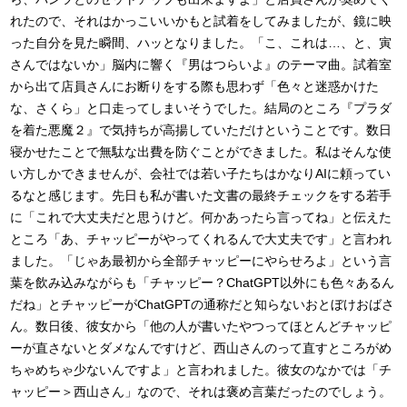
れたので、それはかっこいいかもと試着をしてみましたが、鏡に映
った自分を見た瞬間、ハッとなりました。「こ、これは…、と、寅
さんではないか」脳内に響く『男はつらいよ』のテーマ曲。試着室
から出て店員さんにお断りをする際も思わず「色々と迷惑かけた
な、さくら」と口走ってしまいそうでした。結局のところ『プラダ
を着た悪魔２』で気持ちが高揚していただけということです。数日
寝かせたことで無駄な出費を防ぐことができました。私はそんな使
い方しかできませんが、会社では若い子たちはかなりAIに頼ってい
るなと感じます。先日も私が書いた文書の最終チェックをする若手
に「これで大丈夫だと思うけど。何かあったら言ってね」と伝えた
ところ「あ、チャッピーがやってくれるんで大丈夫です」と言われ
ました。「じゃあ最初から全部チャッピーにやらせろよ」という言
葉を飲み込みながらも「チャッピー？ChatGPT以外にも色々あるん
だね」とチャッピーがChatGPTの通称だと知らないおとぼけおばさ
ん。数日後、彼女から「他の人が書いたやつってほとんどチャッピ
ーが直さないとダメなんですけど、西山さんのって直すところがめ
ちゃめちゃ少ないんですよ」と言われました。彼女のなかでは「チ
ャッピー＞西山さん」なので、それは褒め言葉だったのでしょう。