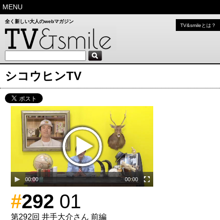
MENU
全く新しい大人のwebマガジン
TV&smileとは？
シコウヒンTV
00:00
00:00
#
292
01
第292回 井手大介さん 前編