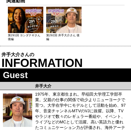
関連動画
第291回 ヨシダナギさん
第292回 井手大介さん 後
後編
編
井手大介さんの
INFORMATION
Guest
井手大介
1975年、東京都生まれ。早稲田大学理工学部卒
業。父親の仕事の関係で幼少よりニューヨークで
育つ。大学在学中にモデルとして活動を始め、97
年、音楽チャンネルMTVのVJに抜擢。以降、TV
やラジオで数々のレギュラー番組や、イベント、
ライブなどのMCとして活躍。高い英語力と優れ
たコミュニケーション力が評価され、海外アーテ