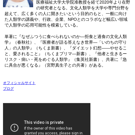
医療福祉大学大学院准教授を経て2020年より在野
の研究者となる。文化人類学を大学や専門分野を
超えて、広く多くの人に開きたいという目的のもと、一般に向け
た人類学の講義や、行政、企業、NPOとのコラボなど幅広い領域
で人類学の応用可能性を模索している。
単著に『なぜふつうに食べられないのか―拒食と過食の文化人類
学』（春秋社）、『医療者が語る答えなき世界―「いのちの守り
人」の人類学』（ちくま新書）、『ダイエット幻想――やせるこ
と、愛されること』（ちくまプリマ―新書）、『他者と生きるー
リスク・病い・死をめぐる人類学』（集英社新書）、共著に『急
に具合が悪くなる』（宮野真生子との共著）がある。
オフィシャルサイト
ブログ