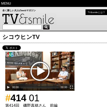
MENU
全く新しい大人のwebマガジン
TV&smileとは？
シコウヒンTV
00:00
00:00
#
414
01
第414回 磯野真穂さん 前編