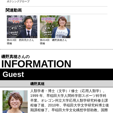
ボクシンググローブ
関連動画
第413回 西田亮介さん
第414回 磯野真穂さん
後編
後編
磯野真穂さんの
INFORMATION
Guest
磯野真穂
人類学者・博士（文学）/ 修士（応用人類学）。
1999 年、早稲田大学人間科学部スポーツ科学科
卒業。オレゴン州立大学応用人類学研究科修士課
程修了後、2010年、早稲田大学文学研究科博士後
期課程修了。早稲田大学文化構想学部助教。国際