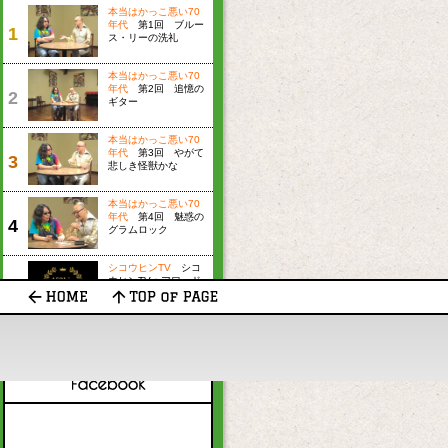
本当はかっこ悪い70
年代
第1回 ブルー
1
ス・リーの洗礼
本当はかっこ悪い70
年代
第2回 追憶の
2
ギター
本当はかっこ悪い70
年代
第3回 やがて
3
悲しき怪獣かな
本当はかっこ悪い70
年代
第4回 魅惑の
4
グラムロック
シコウヒンTV
シコ
ウヒンTV＋アワード
5
2024