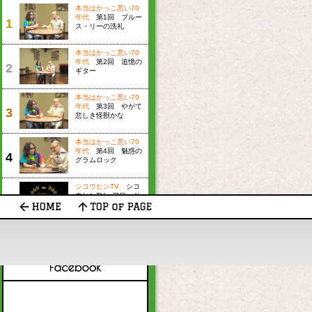
本当はかっこ悪い70
年代
第1回 ブルー
1
ス・リーの洗礼
本当はかっこ悪い70
年代
第2回 追憶の
2
ギター
本当はかっこ悪い70
年代
第3回 やがて
3
「女子力って何ですか？」
西山繭子の「女子力って何ですか？」
悲しき怪獣かな
憑き物を落とす
当選
本当はかっこ悪い70
年代
第4回 魅惑の
4
グラムロック
シコウヒンTV
シコ
ウヒンTV＋アワード
5
2024