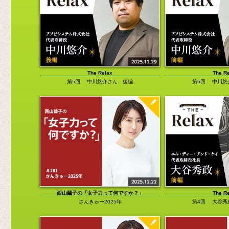
チャットモンチー福岡晃子の「煮ても焼い
便利グッズ
ても」
コスプレ
DIRECTOR'S VOICE
旅行／地域
ロバート・ハリスの「A DAY IN THE
LIFE」
音楽関係
西山繭子の「女子力って何ですか？」
その他
渡辺祐の「LAND OF 1000 DANCES（邦
題：ダンス天国）」
The Relax
The R
第5回 中川悠介さん 後編
第5回 中川悠
田中貴の「だから僕は旅に出る」
「清野茂樹の60分1本勝負」
中島さなえの「四方八方ゆーわくぶつ」
俺の私のベスト3
西山繭子の「女子力って何ですか？」
The R
さんきゅー2025年
第4回 大谷秀