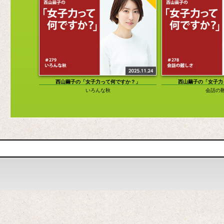
西山繭子の「女子力って何ですか？」
西山繭子の「女子力
いろんな秋
会話の