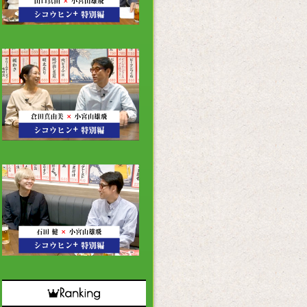
3
2
1
0
9
8
The Relax
The Relax
7
 須藤靖洋さん 後編
第3回 須藤靖洋さん 前編
6
The Relax
The Relax
 藤村尚道さん 後編
第2回 藤村尚道さん 前編