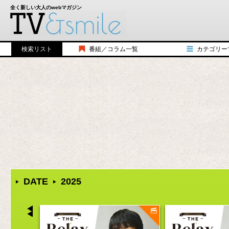
全く新しい大人のwebマガジン
検索リスト
番組／コラム一覧
カテゴリー
シコウヒンTV
歴史
みんなのルール
バラエティ
アメリカンジョークTV
教養
三国志TV
トーク
シコウヒンUSA
食べ物／飲み物
HALCALIチャンネル
漫画／小説
ダイアモンド☆日本史
ファッション
１分で分かる大学
アート／写真
本当はかっこ悪い70年代
スポーツ
Rethink Lounge TORANOMON TALK
ガジェット／機
DATE
2025
シコウヒン TV＋スペシャル対談
おもちゃ／ゲー
The Relax
キャラクター
BEAMS 青野賢一の「東京徘徊日記」
コスメ