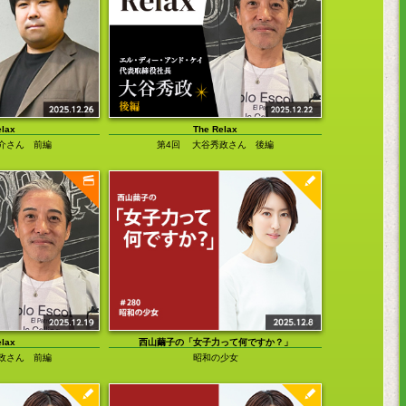
201
201
201
201
200
200
elax
The Relax
200
介さん 前編
第4回 大谷秀政さん 後編
第3回
200
elax
西山繭子の「女子力って何ですか？」
政さん 前編
昭和の少女
第2回