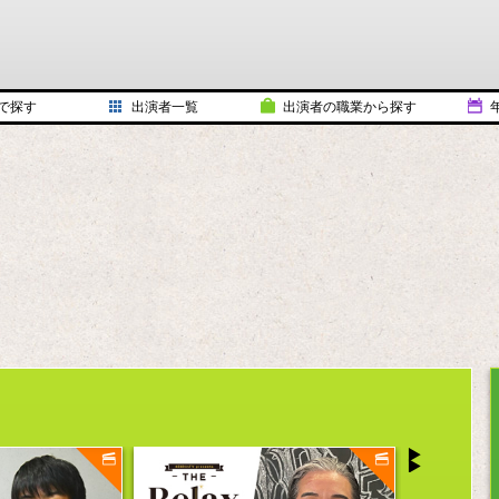
で探す
出演者一覧
出演者の職業から探す
タレント
202
ミュージシャン
202
文化人
202
俳優／女優
202
スポーツ選手
202
モデル
202
お笑い
202
アイドル
201
作家／監督
201
械
怪談を話す人
201
ム
漫画家／イラストレータ
201
声優
201
その他
201