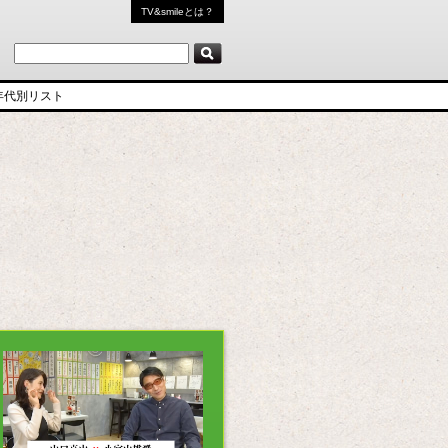
TV&smileとは？
年代別リスト
6
5
4
3
2
1
0
9
8
7
6
5
4