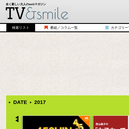
全く新しい大人のwebマガジン
検索リスト
番組／コラム一覧
カテゴリー
シコウヒンTV
歴史
みんなのルール
バラエティ
アメリカンジョークTV
教養
三国志TV
トーク
シコウヒンUSA
食べ物／飲み物
HALCALIチャンネル
漫画／小説
ダイアモンド☆日本史
ファッション
１分で分かる大学
アート／写真
本当はかっこ悪い70年代
スポーツ
Rethink Lounge TORANOMON TALK
ガジェット／機
DATE
2017
シコウヒン TV＋スペシャル対談
おもちゃ／ゲー
The Relax
キャラクター
BEAMS 青野賢一の「東京徘徊日記」
コスメ