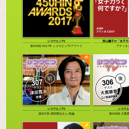
チャットモンチー福岡晃子の「煮ても焼い
便利グッズ
ても」
コスプレ
DIRECTOR'S VOICE
旅行／地域
ロバート・ハリスの「A DAY IN THE
LIFE」
音楽関係
西山繭子の「女子力って何ですか？」
その他
渡辺祐の「LAND OF 1000 DANCES（邦
題：ダンス天国）」
シコウヒンTV
西山繭子の「女子力
第308回 2017年 シコウヒンTVアワード
アディオス
田中貴の「だから僕は旅に出る」
「清野茂樹の60分1本勝負」
中島さなえの「四方八方ゆーわくぶつ」
俺の私のベスト3
シコウヒンTV
シコウヒ
第307回 津田寛治さん 前編
第306回 大貫