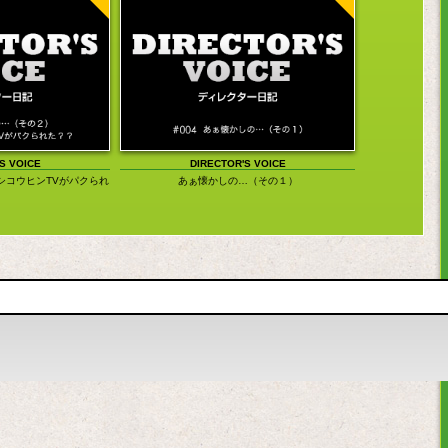
S VOICE
DIRECTOR'S VOICE
シコウヒンTVがパクられ
あぁ懐かしの…（その１）
？