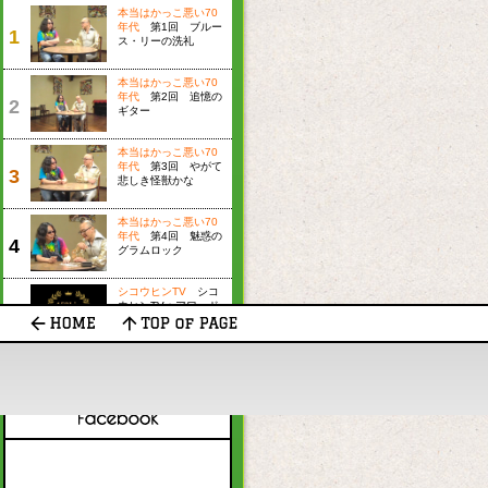
本当はかっこ悪い70
年代
第1回 ブルー
1
ス・リーの洗礼
本当はかっこ悪い70
年代
第2回 追憶の
2
ギター
本当はかっこ悪い70
年代
第3回 やがて
3
悲しき怪獣かな
本当はかっこ悪い70
年代
第4回 魅惑の
4
グラムロック
シコウヒンTV
シコ
ウヒンTV＋アワード
5
2024