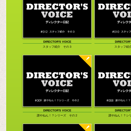
チャットモンチー福岡晃子の「煮ても焼い
便利グッズ
ても」
コスプレ
DIRECTOR'S VOICE
旅行／地域
ロバート・ハリスの「A DAY IN THE
LIFE」
音楽関係
西山繭子の「女子力って何ですか？」
その他
渡辺祐の「LAND OF 1000 DANCES（邦
題：ダンス天国）」
DIRECTOR'S VOICE
DIRECTOR'
スタッフ紹介 その３
スタッフ紹
田中貴の「だから僕は旅に出る」
「清野茂樹の60分1本勝負」
中島さなえの「四方八方ゆーわくぶつ」
俺の私のベスト3
DIRECTOR'S VOICE
DIRECTOR'
誰やねん！？シリーズ その２
誰やねん！？シ