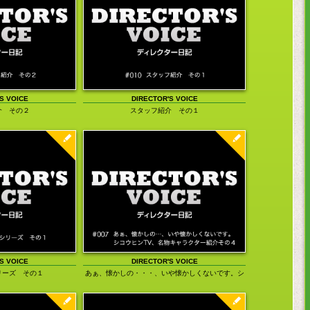
201
201
201
201
200
200
S VOICE
DIRECTOR'S VOICE
DI
200
介 その２
スタッフ紹介 その１
思
200
S VOICE
DIRECTOR'S VOICE
リーズ その１
あぁ、懐かしの・・・、いや懐かしくないです。シ
コウヒンTV、名物キャラクター紹介その４