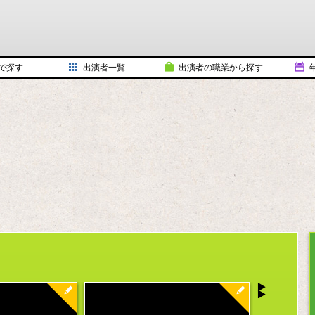
で探す
出演者一覧
出演者の職業から探す
タレント
202
ミュージシャン
202
文化人
202
俳優／女優
202
スポーツ選手
202
モデル
202
お笑い
202
アイドル
201
作家／監督
201
械
怪談を話す人
201
ム
漫画家／イラストレータ
201
声優
201
その他
201