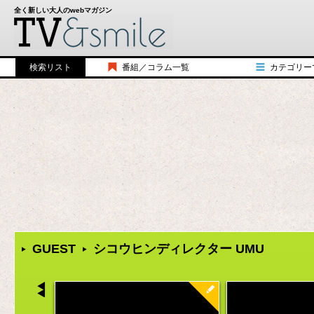
全く新しい大人のwebマガジン
検索リスト
番組／コラム一覧
カテゴリー
シコウヒンTV
歴史
みんなのルール
バラエティ
アメリカンジョークTV
教養
三国志TV
トーク
シコウヒンUSA
食べ物／飲み物
HALCALIチャンネル
漫画／小説
ダイアモンド☆日本史
ファッション
１分で分かる大学
アート／写真
本当はかっこ悪い70年代
スポーツ
Rethink Lounge TORANOMON TALK
ガジェット／機
GUEST
シコウヒンディレクター UMU
シコウヒン TV＋スペシャル対談
おもちゃ／ゲー
The Relax
キャラクター
BEAMS 青野賢一の「東京徘徊日記」
コスメ