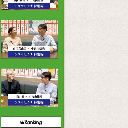
3
2
1
0
9
8
RECTOR'S VOICE
DIRECTOR'S VOICE
7
い出のお取り寄せ
汗拭いとけよっ、オレ！
T
6