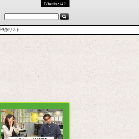
TV&smileとは？
年代別リスト
6
5
4
3
2
1
0
9
8
7
6
5
4