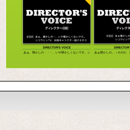
DIRECTOR'S VOICE
DIRECTOR'
あぁ、懐かしの・・・、いや懐かしくないです。シ
あぁ懐かしの…（その2） 
コウヒンTV、名物キャラクター紹介その３
た？