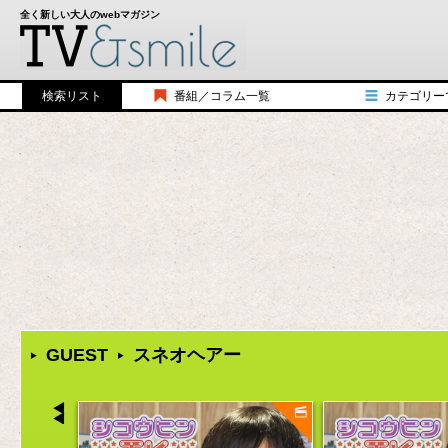
全く新しい大人のwebマガジン
検索リスト
番組／コラム一覧
カテゴリー
シコウヒンTV
歴史
みんなのルール
バラエティ
アメリカンジョークTV
教養
三国志TV
トーク
シコウヒンUSA
食べ物／飲み物
HALCALIチャンネル
漫画／小説
ダイアモンド☆日本史
ファッション
１分で分かる大学
アート／写真
本当はかっこ悪い70年代
スポーツ
Rethink Lounge TORANOMON TALK
ガジェット／機
GUEST
スネオヘアー
シコウヒン TV＋スペシャル対談
おもちゃ／ゲー
The Relax
キャラクター
BEAMS 青野賢一の「東京徘徊日記」
コスメ