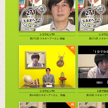
チャットモンチー福岡晃子の「煮ても焼い
便利グッズ
ても」
コスプレ
DIRECTOR'S VOICE
旅行／地域
ロバート・ハリスの「A DAY IN THE
LIFE」
音楽関係
西山繭子の「女子力って何ですか？」
その他
渡辺祐の「LAND OF 1000 DANCES（邦
題：ダンス天国）」
シコウヒンTV
シコウヒ
第271回 スネオヘアーさん 後編
第271回 スネオ
田中貴の「だから僕は旅に出る」
「清野茂樹の60分1本勝負」
中島さなえの「四方八方ゆーわくぶつ」
俺の私のベスト3
シコウヒンTV
１分で分
第142回スネオヘアーさん 前編
第15回 スネオヘ