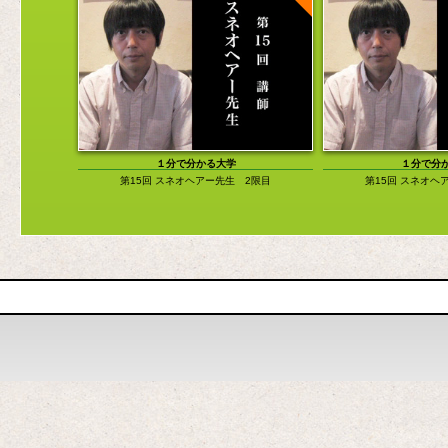
１分で分かる大学
１分で分
第15回 スネオヘアー先生 2限目
第15回 スネオヘ