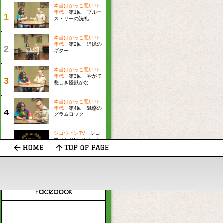
本当はかっこ悪い70
年代
第1回 ブルー
1
ス・リーの洗礼
本当はかっこ悪い70
年代
第2回 追憶の
2
ギター
本当はかっこ悪い70
年代
第3回 やがて
3
悲しき怪獣かな
本当はかっこ悪い70
年代
第4回 魅惑の
4
グラムロック
シコウヒンTV
シコ
ウヒンTV＋アワード
5
2024